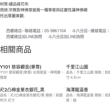
材質:繡品緹花布
用途:宗教對神佛穿披肩一種尊敬與莊嚴性讓神佛襯
托出華麗美觀.
西螺總店--聯絡電話：05-5861104
斗六分店--連絡電話：05
西螺總店加LINE詢問
斗六分店加LINE詢問
相關商品
Y101 慈容觀音(單尊)
千里江山圖
Y101 慈容觀音(單尊) 台灣家庭、神明廳、
品名：千里江山圖 規格：如
佛堂
寸:4.8cm
尺2凸棉金蔥衣銀花_黑
海澤龍涎香
品名：尺2凸棉金蔥衣銀花/黑 規格：如圖
品名：海澤龍涎香 規格：如圖
所示 尺寸
質：極