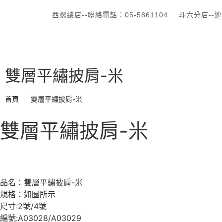
西螺總店--聯絡電話：05-5861104
斗六分店--連
首
雙層平繡披肩-米
首頁
雙層平繡披肩-米
雙層平繡披肩-米
品名：雙層平繡披肩-米
規格：如圖所示
尺寸:2號/4號
編號:A03028/A03029