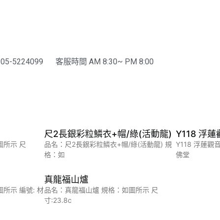
-5224099
客服時間 AM 8:30~ PM 8:00
尺2長銀彩粒鱗衣+帽/綠(活動龍)
Y118 浮
圖所示 尺
品名：尺2長銀彩粒鱗衣+帽/綠(活動龍) 規
Y118 浮蓮
格：如
佛堂
真龍福山爐
所示 編號: 材
品名：真龍福山爐 規格：如圖所示 尺
寸:23.8c