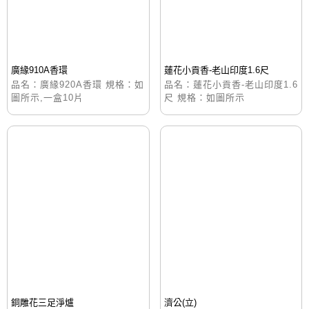
廣緣910A香環
蓮花小貢香-老山印度1.6尺
品名：廣緣920A香環 規格：如
品名：蓮花小貢香-老山印度1.6
圖所示,一盒10片
尺 規格：如圖所示
銅雕花三足淨爐
濟公(立)