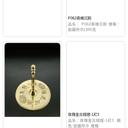
P062奇楠沉粉
品名： P062奇楠沉粉 規格：
如圖所示(300克
玫瑰金古錢燈-1尺3
品名：玫瑰金古錢燈-1尺3 顏
色:如圖所示 規格