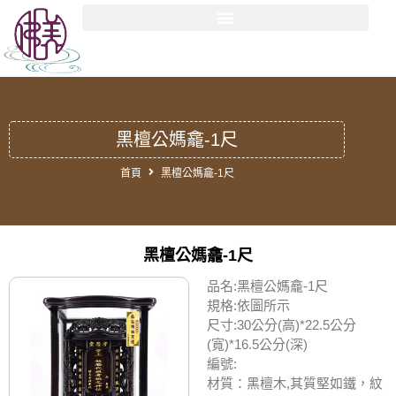
黑檀公媽龕-1尺
首頁
黑檀公媽龕-1尺
黑檀公媽龕-1尺
品名:黑檀公媽龕-1尺
規格:依圖所示
尺寸:30公分(高)*22.5公分
(寬)*16.5公分(深)
編號:
材質：黑檀木,其質堅如鐵，紋