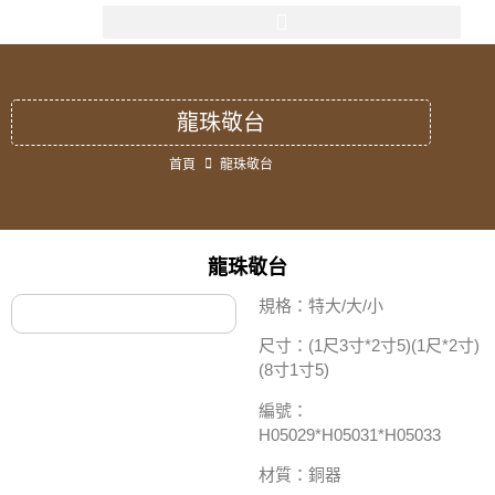
龍珠敬台
首頁
龍珠敬台
龍珠敬台
規格：特大/大/小
尺寸：(1尺3寸*2寸5)(1尺*2寸)
(8寸1寸5)
編號：
H05029*H05031*H05033
材質：銅器