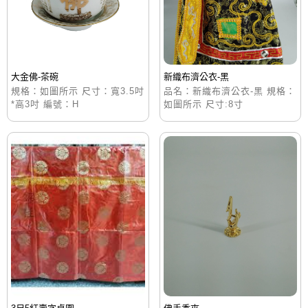
大金佛-茶碗
新織布濟公衣-黑
規格：如圖所示 尺寸：寬3.5吋
品名：新織布濟公衣-黑 規格：
*高3吋 編號：H
如圖所示 尺寸:8寸