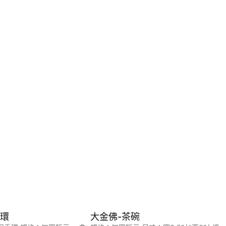
香環
大金佛-茶碗