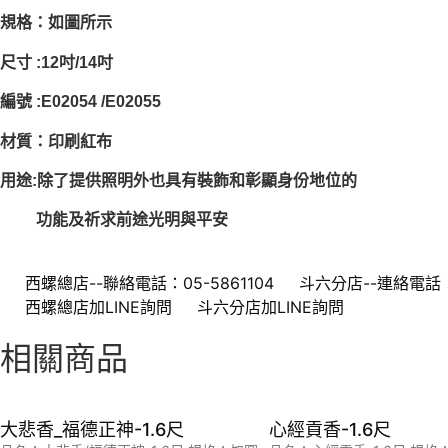
規格：如圖所示
尺寸 :12吋/14吋
編號 :E02054 /E02055
材質：印刷紅布
用途:除了提供照明外也具有裝飾和彰顯身份地位的
功能及祈求前途光明與平安
西螺總店--聯絡電話：05-5861104
斗六分店--連絡電話：0
西螺總店加LINE詢問
斗六分店加LINE詢問
相關商品
大悲香_福德正神-1.6尺
心經貢香-1.6尺