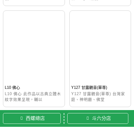
L10 佛心
Y127 甘露觀音(單尊)
L10 佛心 此作品以古典立體木
Y127 甘露觀音(單尊) 台灣家
紋字效果呈現，輔以
庭、神明廳、佛堂
西螺總店
斗六分店
© 2020 佛美佛藝社 ALL RIGHTS RESERVED