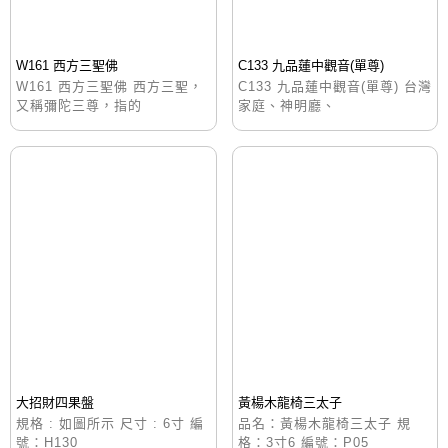
W161 西方三聖佛
C133 九品蓮中觀音(單尊)
W161 西方三聖佛 西方三聖，
C133 九品蓮中觀音(單尊) 台灣
又稱彌陀三尊，指的
家庭、神明廳、
大招財四果盤
黃楊木龍椅三太子
規格 : 如圖所示 尺寸 : 6寸 編
品名：黃楊木龍椅三太子 規
號：H130
格：3寸6 編號：P05