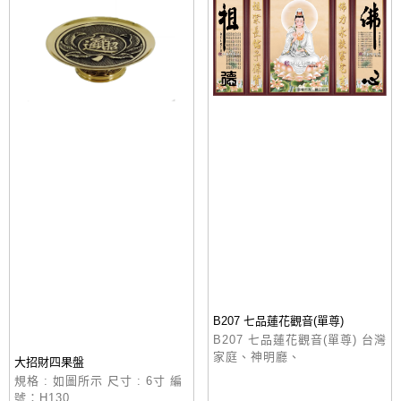
B207 七品蓮花觀音(單尊)
B207 七品蓮花觀音(單尊) 台灣
家庭、神明廳、
大招財四果盤
規格 : 如圖所示 尺寸 : 6寸 編
號：H130