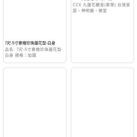
CC6 九蓮花觀音(單尊) 台灣家
庭、神明廳、佛堂
7尺-5寸寮檜珍珠蓮花型-白身
品名: 7尺-5寸寮檜珍珠蓮花型-
白身 規格：如圖