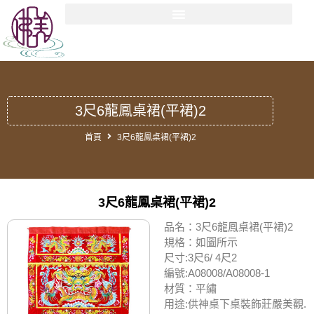
3尺6龍鳳桌裙(平裙)2
首頁
3尺6龍鳳桌裙(平裙)2
3尺6龍鳳桌裙(平裙)2
品名：3尺6龍鳳桌裙(平裙)2
規格：如圖所示
尺寸:3尺6/ 4尺2
編號:A08008/A08008-1
材質：平繡
用途:供神桌下桌裝飾莊嚴美觀.