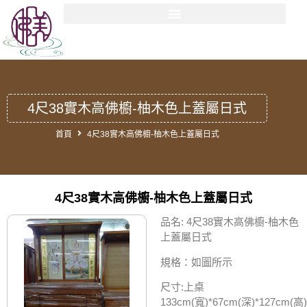
4尺38實木高佛櫥-柚木色上蓋屬日式
首頁
4尺38實木高佛櫥-柚木色上蓋屬日式
4尺38實木高佛櫥-柚木色上蓋屬日式
品名: 4尺38實木高佛櫥-柚木色
上蓋屬日式
規格：如圖所示
尺寸:上桌
133cm(寬)*67cm(深)*127cm(高)