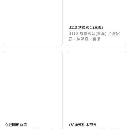
B110 慈雲觀音(單尊)
B110 慈雲觀音(單尊) 台灣家
庭、神明廳、佛堂
心經圓形新款
7尺漢式松木神桌