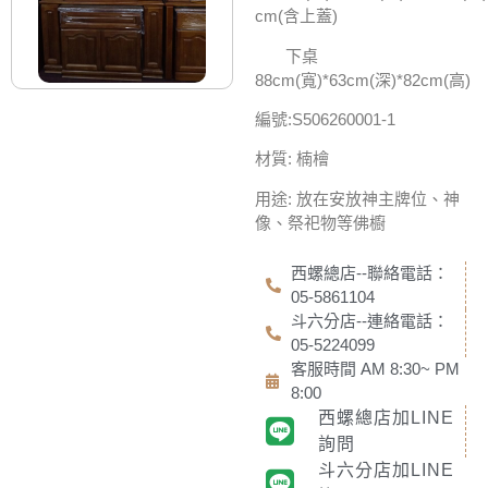
cm(含上蓋)
下桌
88cm(寬)*63cm(深)*82cm(高)
編號:S506260001-1
材質: 楠檜
用途: 放在安放神主牌位、神
像、祭祀物等佛櫥
西螺總店--聯絡電話：
05-5861104
斗六分店--連絡電話：
05-5224099
客服時間 AM 8:30~ PM
8:00
西螺總店加LINE
詢問
斗六分店加LINE