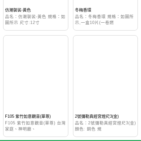
仿潮袈裟-黃色
冬梅香環
品名：仿潮袈裟-黃色 規格：如
品名：冬梅香環 規格：如圖所
圖所示 尺寸:12寸
示,一盒10片(一卷燃
F105 紫竹如意觀音(單尊)
2號彌勒真經宮燈尺3(金)
F105 紫竹如意觀音(單尊) 台灣
品名：2號彌勒真經宮燈尺3(金)
家庭、神明廳、
顏色: 銅色 規