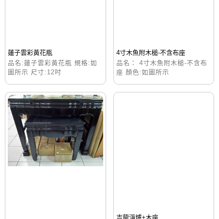
蓮子雲彩黃花瓶
4寸木魚附木槌-不含布座
品名:蓮子雲彩黃花瓶 規格:如
品名： 4寸木魚附木槌-不含布
圖所示 尺寸:12吋
座 顏色:如圖所示
吉龍淨爐+木座