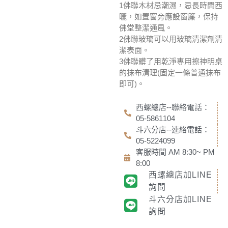
1佛聯木材忌潮濕，忌長時間西
曬，如置窗旁應設窗簾，保持
佛堂整潔通風。
2佛聯玻璃可以用玻璃清潔劑清
潔表面。
3佛聯髒了用乾淨專用擦神明桌
的抹布清理(固定一條普通抹布
即可)。
西螺總店--聯絡電話：
05-5861104
斗六分店--連絡電話：
05-5224099
客服時間 AM 8:30~ PM
8:00
西螺總店加LINE
詢問
斗六分店加LINE
詢問