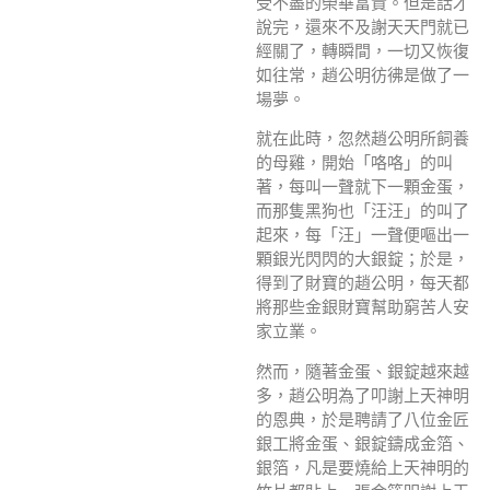
受不盡的榮華富貴。但是話才
說完，還來不及謝天天門就已
經關了，轉瞬間，一切又恢復
如往常，趙公明彷彿是做了一
場夢。
就在此時，忽然趙公明所飼養
的母雞，開始「咯咯」的叫
著，每叫一聲就下一顆金蛋，
而那隻黑狗也「汪汪」的叫了
起來，每「汪」一聲便嘔出一
顆銀光閃閃的大銀錠；於是，
得到了財寶的趙公明，每天都
將那些金銀財寶幫助窮苦人安
家立業。
然而，隨著金蛋、銀錠越來越
多，趙公明為了叩謝上天神明
的恩典，於是聘請了八位金匠
銀工將金蛋、銀錠鑄成金箔、
銀箔，凡是要燒給上天神明的