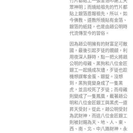
竹片都貼上一張金箔叩謝上天
眾神明；而燒給祖先的竹片都
貼上銀箔恩報祖先，所以，如
今佛教、道教所燒貼有金箔、
銀箔的紙錢，也是由趙公明時
代流傳至今的習俗。
因為趙公明擁有的財富足可敵
國，最後引起歹徒的覬覦，利
用夜深人靜時，點一把火將趙
公明的母雞、黑狗和八位金匠
銀工一起燒成灰燼，歹徒也趁
機想謀奪金蛋、銀錠。沒想
到，黑狗竟變身成了一隻黑
虎，並且咬死了歹徒；而母雞
則變成了一隻鳳凰，載著趙公
明和八位金匠銀工與黑虎一道
昇天受封。從此，趙公明受封
為武財神，而這八位金匠銀工
則被封賜為天、地、人、東、
西、南、北、中八路財神，永