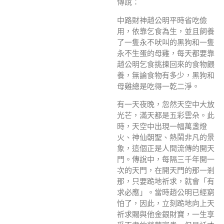
傳說：
中路財神趙公明平時省吃儉
用，依靠乞食為生，並且飼養
了一隻永不吠叫的黑狗和一隻
永不生蛋的母雞，每天都要靠
趙公明乞食挑揀回來的食物餵
養，無論食物有多少，黑狗和
母雞總是吃得一乾二淨。
有一天夜晚，忽然天空中大放
光芒，滿天都是五彩雲朵。此
時，天空中出現一幅萬盞燈
火、神仙朝聖、熱鬧非凡的景
象，這個正是人間流傳的開天
門。傳說中，每隔三千年開一
次的天門，在開天門的那一剎
那，只要跪地祈求，就會「有
求必應」。當時趙公明已經窮
怕了，因此，立刻跪地向上天
祈求賜與他金銀財寶，一生享