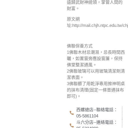
遠歸武財神統領，掌管人間的
財富。
原文網
址:http://mail.chjh.ntpc.edu.tw/c
佛聯保養方式
1佛聯木材忌潮濕，忌長時間西
曬，如置窗旁應設窗簾，保持
佛堂整潔通風。
2佛聯玻璃可以用玻璃清潔劑清
潔表面。
3佛聯髒了用乾淨專用擦神明桌
的抹布清理(固定一條普通抹布
即可)。
西螺總店--聯絡電話：
05-5861104
斗六分店--連絡電話：