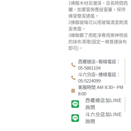
1佛聯木材忌潮濕，忌長時間西
曬，如置窗旁應設窗簾，保持
佛堂整潔通風。
2佛聯玻璃可以用玻璃清潔劑清
潔表面。
3佛聯髒了用乾淨專用擦神明桌
的抹布清理(固定一條普通抹布
即可)。
西螺總店--聯絡電話：
05-5861104
斗六分店--連絡電話：
05-5224099
客服時間 AM 8:30~ PM
8:00
西螺總店加LINE
詢問
斗六分店加LINE
詢問