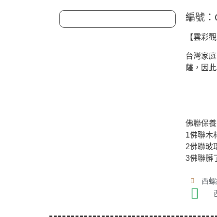
編號：C
【雲彩觀
台灣家庭
薩，因此
佛聯保養
1佛聯木
2佛聯玻
3佛聯髒
西螺總