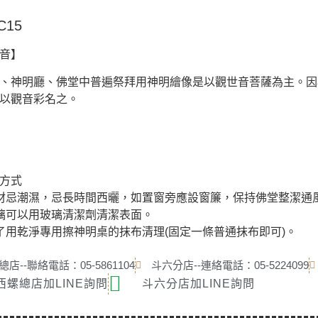
15
音
】
、神明廳、佛堂中普遍祭拜用神明繪像是以觀世音菩薩為主。因
以觀音彩名之。
方式
材忌潮濕，忌長時間西曬，如置窗旁應設窗簾，保持佛堂整潔通
璃可以用玻璃清潔劑清潔表面。
了用乾淨專用擦神明桌的抹布清理(固定一條普通抹布即可)。
店--聯絡電話：05-5861104
斗六分店--連絡電話：05-5224099
西螺總店加LINE詢問
斗六分店加LINE詢問