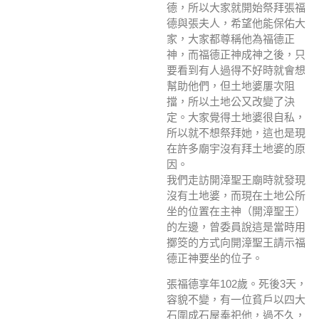
德，所以大家就開始祭拜張福
德與張夫人，希望他能保佑大
家，大家都尊稱他為福德正
神，而福德正神成神之後，只
要看到有人過得不好時就會想
幫助他們，但土地婆屢次阻
擋，所以土地公又改變了決
定。大家覺得土地婆很自私，
所以就不想祭拜她，這也是現
在許多廟宇沒有拜土地婆的原
因。
我們走訪開漳聖王廟時就發現
沒有土地婆，而現在土地公所
坐的位置在主神（開漳聖王）
的左邊，曾委員說這是當時用
擲筊的方式向開漳聖王請示福
德正神要坐的位子。
張福德享年102歲。死後3天，
容貌不變，有一位貧戶以四大
石圍成石屋奉祀他，過不久，