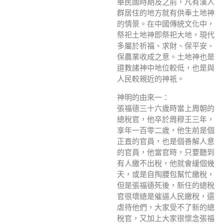
華民國時期及之前，凡有漢人
群居住的地方就有供奉土地神
的情景。在中國傳統文化中，
祭祀土地神即祭祀大地，現代
多屬於祈福、求財、保平安、
保農業收成之意。土地神也是
道教諸神中地位較低，也是與
人民較親近的神祇。
神明的由來一：
張福德三十六歲時當上周朝的
總稅官，他卒於周穆王三年，
享年一百零二歲，他生前是個
正直的官員，也是個善解人意
的官員，他當官時，只要聽到
有人繳不出稅，他就會緩個幾
天，或是自掏腰包幫忙繳稅，
但是張福德死後，新任的總稅
官很壞總是催逼人民繳稅，還
虐待他們，大家受不了新的總
稅官，又加上大家很懷念張福