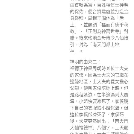
由貧轉為富，百姓相信士神明
的保佑，便合資建廟並打造金
身祭拜，周穆王賜他為「后
土」，並賜頒「福而有德千秋
敬」、「正則為神萬世尊」對
聯。後來瑤池金母傳令八仙接
引，封為「南天門都土地
神」。
神明的由來二：
福德正神是周朝時某位士大夫
的家僕。因為士大夫的官職在
邊緣地區，士大夫的愛女擔心
父親，便叫家僕陪她上路，但
是路程遙遠，在半途遇到大風
雪，小姐快要凍死了，家僕脫
下自己的衣服給小姐保溫，但
這位家僕卻凍死了，家僕死
後，天空突然顯出：「南天門
大仙福德神」八個字，上天賜