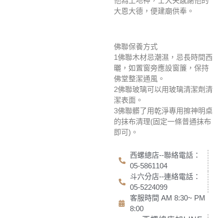
他為土地神，士大夫感謝他的
大恩大德，便建廟供奉。
佛聯保養方式
1佛聯木材忌潮濕，忌長時間西
曬，如置窗旁應設窗簾，保持
佛堂整潔通風。
2佛聯玻璃可以用玻璃清潔劑清
潔表面。
3佛聯髒了用乾淨專用擦神明桌
的抹布清理(固定一條普通抹布
即可)。
西螺總店--聯絡電話：
05-5861104
斗六分店--連絡電話：
05-5224099
客服時間 AM 8:30~ PM
8:00