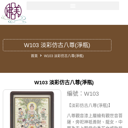
W103 淡彩仿古八尊(淨瓶)
首頁
W103 淡彩仿古八尊(淨瓶)
W103 淡彩仿古八尊(淨瓶)
編號：W103
【淡彩仿古八尊(淨瓶)
】
八尊觀音漆上層繪有觀世音菩
薩，旁祀神祇善財、龍女，中