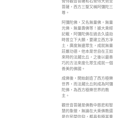
脅侍觀音菩薩和右脅侍大勢至
菩薩，西方三聖又稱阿彌陀三
尊。
阿彌陀佛，又名無量佛，無量
光佛、無量壽佛等！據大乘經
記載，阿彌陀佛在過去久遠劫
時曾立下大願，要建立西方凈
土，廣度無邊眾生，成就無量
莊嚴功德。他本是世自在王如
來時的法藏比丘，之後以最善
巧的方法來度化眾生成就一個
善美的佛國。
成佛後，開始創造了西方極樂
世界，而法藏比丘則成為阿彌
陀佛，為西方極樂世界的教
主。
觀世音菩薩是佛教中慈悲和智
慧的象徵，無論在大乘佛教還
是在民間信仰，都具有極其重