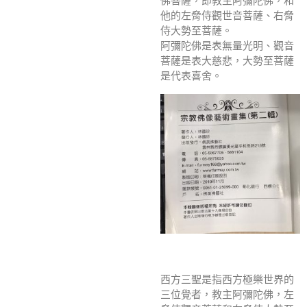
佛菩薩，即教主阿彌陀佛，和
他的左脅侍觀世音菩薩、右脅
侍大勢至菩薩。
阿彌陀佛是表無量光明、觀音
菩薩是表大慈悲，大勢至菩薩
是代表喜舍。
西方三聖是指西方極樂世界的
三位覺者，教主阿彌陀佛，左