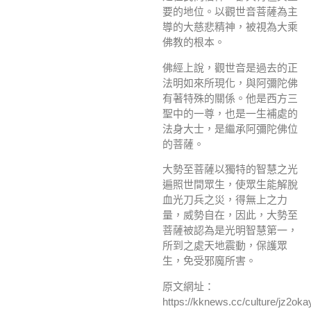
要的地位。以觀世音菩薩為主
導的大慈悲精神，被視為大乘
佛教的根本。
佛經上說，觀世音是過去的正
法明如來所現化，與阿彌陀佛
有著特殊的關係。他是西方三
聖中的一尊，也是一生補處的
法身大士，是繼承阿彌陀佛位
的菩薩。
大勢至菩薩以獨特的智慧之光
遍照世間眾生，使眾生能解脫
血光刀兵之災，得無上之力
量，威勢自在，因此，大勢至
菩薩被認為是光明智慧第一，
所到之處天地震動，保護眾
生，免受邪魔所害。
原文網址：
https://kknews.cc/culture/jz2oka