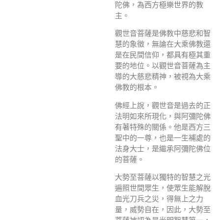
陀佛，為西方極樂世界的教
主。
觀世音菩薩是佛教中慈悲和智
慧的象徵，無論在大乘佛教還
是在民間信仰，都具有極其重
要的地位。以觀世音菩薩為主
導的大慈悲精神，被視為大乘
佛教的根本。
佛經上說，觀世音是過去的正
法明如來所現化，與阿彌陀佛
有著特殊的關係。他是西方三
聖中的一尊，也是一生補處的
法身大士，是繼承阿彌陀佛位
的菩薩。
大勢至菩薩以獨特的智慧之光
遍照世間眾生，使眾生能解脫
血光刀兵之災，得無上之力
量，威勢自在，因此，大勢至