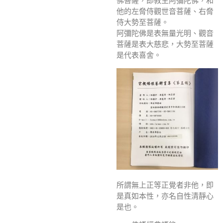
佛菩薩，即教主阿彌陀佛，和
他的左脅侍觀世音菩薩、右脅
侍大勢至菩薩。
阿彌陀佛是表無量光明、觀音
菩薩是表大慈悲，大勢至菩薩
是代表喜舍。
所謂無上正等正覺者非他，即
是真如本性，亦名自性清靜心
是也。