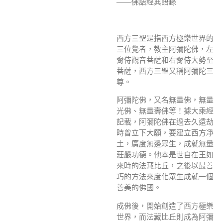
——佛語經典語錄
西方三聖是指西方極樂世界的
三位覺者，教主阿彌陀佛，左
脅侍觀音菩薩和右脅侍大勢至
菩薩，西方三聖又稱阿彌陀三
尊。
阿彌陀佛，又名無量佛，無量
光佛、無量壽佛等！據大乘經
記載，阿彌陀佛在過去久遠劫
時曾立下大願，要建立西方凈
土，廣度無邊眾生，成就無量
莊嚴功德。他本是世自在王如
來時的法藏比丘，之後以最善
巧的方法來度化眾生成就一個
善美的佛國。
成佛後，開始創造了西方極樂
世界，而法藏比丘則成為阿彌