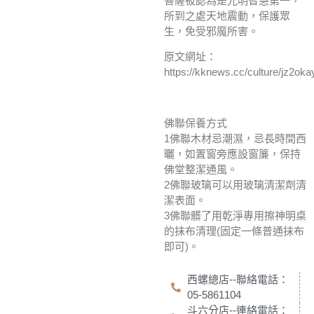
菩薩被認為是光明智慧第一，
所到之處天地震動，保護眾
生，免受邪魔所害。
原文網址：
https://kknews.cc/culture/jz2oka
佛聯保養方式
1佛聯木材忌潮濕，忌長時間西
曬，如置窗旁應設窗簾，保持
佛堂整潔通風。
2佛聯玻璃可以用玻璃清潔劑清
潔表面。
3佛聯髒了用乾淨專用擦神明桌
的抹布清理(固定一條普通抹布
即可)。
西螺總店--聯絡電話：
05-5861104
斗六分店--連絡電話：