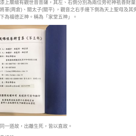
漆上層繪有觀世音菩薩，其左、右側分別為兩位旁祀神祇善財童
將軍(周倉)、關太子(關平) ，觀音之右手邊下側為天上聖母及
下為福德正神。稱為「家堂五神」。
同一道故，出離生死，皆以直故。