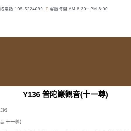
絡電話：05-5224099
客服時間 AM 8:30~ PM 8:00
頁
了解佛美佛藝社
佛教道教商品
一貫道商品
Y136 普陀巖觀音(十一尊)
36
音 十一尊
】