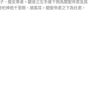
子、龍女尊者。觀音之左手邊下側為關聖帝君及其
其旁祀神祇千里眼、順風耳。關聖帝君之下為灶君，