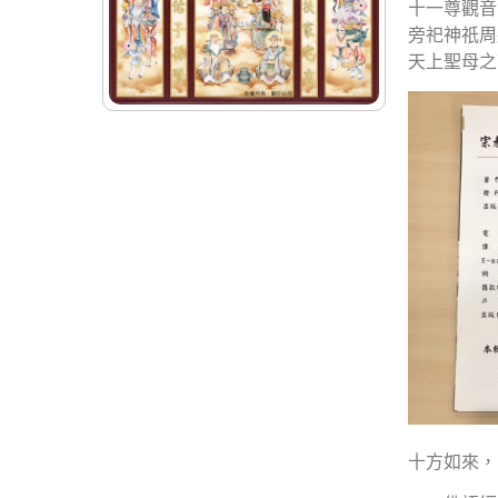
十一尊觀音
旁祀神祇周
天上聖母之
十方如來，