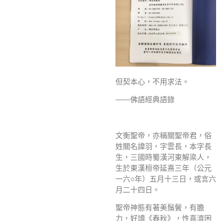
但契本心，不用求法。
——佛語經典語錄
文衡聖帝，亦稱關聖帝君，俗
姓關名諱羽，字雲長，本字長
生，三國時蜀漢河東解梁人，
生於東漢桓帝延熹三年（公元
一六○年）五月十三日，或言六
月二十四日。
聖帝神態有著美鬚鬢，有膽
力，好讀《春秋》，性喜濟困