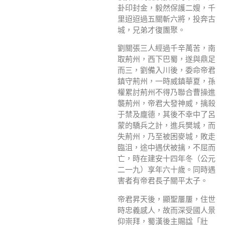
卦印封金，毅然保護二嫂，千
里迢迢過五關斬六將，投奔古
城，兄弟才復團聚。
劉關張三人經過千辛萬苦，南
取荊州，西下巴蜀，遂與鼎足
而三，劉備入川後，委命帝君
鎮守荊州，一時威鎮華夏，孫
權累討荊州不得乃聯合曹操進
襲荊州，帝君大發神威，擒殺
于禁及龐德，其後不幸中了呂
蒙的驕兵之計，進兵樊城，而
失荊州，乃至被困麥城，敗走
臨沮，途中遇伏被擒，不屈而
亡，時在建安十四年冬（公元
二一九）享年六十歲。同時遇
害者有帝君長子關平太子。
帝君昇天後，顯聖屢屢，住世
時忠義感人，故而深受國人景
仰崇拜，蜀漢後主賜諡「壯