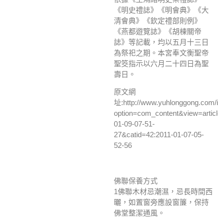
《明史禮誌》《明會典》《大
清會典》《欽定禮部則例》
《燕都遊覽誌》《胡棟關帝
誌》等記載，均以五月十三日
為祭祀之期。本宮奉文衡聖帝
聖筊指示以六月二十四日為聖
壽日。
原文網
址:http://www.yuhlonggong.com/
option=com_content&view=artic
01-09-07-51-
27&catid=42:2011-01-07-05-
52-56
佛聯保養方式
1佛聯木材忌潮濕，忌長時間西
曬，如置窗旁應設窗簾，保持
佛堂整潔通風。