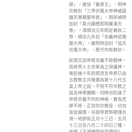
謬」，後加「義勇王」，明神
宗敕封「三界伏魔大帝神威遠
鎮天尊關聖帝君」，明崇禎時
加封「真元顯應昭明翼漢天
尊」，清順治元年制定春秋二
祭，順治九年封「忠義神武關
聖大帝」，康熙時加封「協天
伏魔大帝」，歷代均有敕封。
民間又因帝君忠義不欺精神，
而商界人士亦奉為之保護神，
唯近幾十年民間流言帝君已由
五教教主共推選為第十八代玉
皇上帝之說，不但不符宗教之
說及神學邏輯，同時也眨誣了
帝君忠義不阿的神格，實為荒
繆不經，正信的宗教徒，切勿
盲從倡導。另按帝君祭期僅台
灣一地即有正月十三日、五月
十三日及六月二十四日三種，
依據《王鴻緒明史崇禮誌》