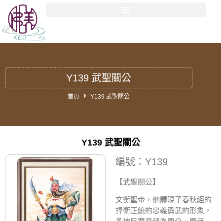
Y139 武聖關公
首頁
Y139 武聖關公
Y139 武聖關公
編號：Y139
【武聖關公
】
文衡聖帝，他體現了春秋經的
捍衛正統的忠義勇武的形象，