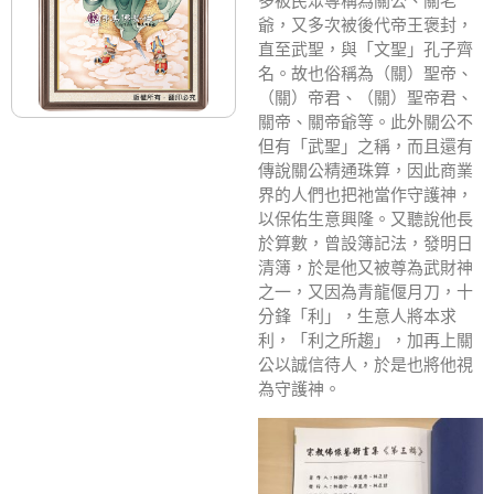
多被民眾尊稱為關公、關老
爺，又多次被後代帝王褒封，
直至武聖，與「文聖」孔子齊
名。故也俗稱為（關）聖帝、
（關）帝君、（關）聖帝君、
關帝、關帝爺等。此外關公不
但有「武聖」之稱，而且還有
傳說關公精通珠算，因此商業
界的人們也把祂當作守護神，
以保佑生意興隆。又聽說他長
於算數，曾設簿記法，發明日
清簿，於是他又被尊為武財神
之一，又因為青龍偃月刀，十
分鋒「利」，生意人將本求
利，「利之所趨」，加再上關
公以誠信待人，於是也將他視
為守護神。