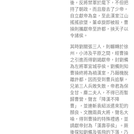
後，反將禁軍於麾下，不但把
持了朝政，而且廢去了少帝，
自立獻帝為皇，至此漢室江山
搖搖欲墜，董卓旋即被殺，曹
操則攜獻帝至許都，挾天子以
令諸侯。
其時劉關張三人，則輾轉於徐
州，小沛及平原之間，經曹操
之引進而得劉謁獻帝，封劉備
為左將軍宜城亭侯。劉備則知
曹操終將為禍漢室，乃藉機脫
離許都，因而受到曹兵追擊，
兄弟三人兵敗失散，帝君為保
全甘、麋二夫人，不得已而暫
歸曹營，聲言「降漢不降
曹」，並連斬袁紹派遣來犯的
顏良、文醜兩員大將，聲名大
噪，得到曹操的特殊禮遇，並
請獻帝封為「漢壽亭侯」。厥
後探知劉備及張飛的下落，乃