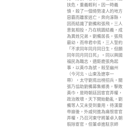
扶危，重義輕利。因一時義
憤，殺了一個倚勢凌人的地方
惡霸而離家逃亡，奔向涿縣，
因而結識了劉備和張飛，三人
意氣相投，乃在桃園結義，成
為異姓兄弟。劉備居長，張飛
最幼，而帝君中焉，三人誓約
「不求同年同月同日生，但願
同年同月同日死」。同以興國
福民為職志，適鉅鹿張角起
事，以黃巾為號，殺至幽州
（今河北、山東及遼寧一
帶），太守劉焉出榜招兵，關
張乃協助劉備募集鄉勇，擊敗
黃巾，是時朝廷因宦官弄權，
政治敗壞，天下開始動亂，劉
備等人又未受到重用，待漢靈
帝崩後，外戚何進為痛恨宦官
弄權，乃召河東守將董卓入朝
翦除宦官，但董卓進駐京師