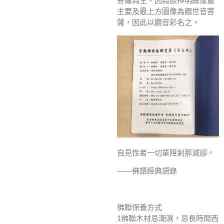
菩薩為主。因為該神明繪像最
主要及最上方圖像為觀世音菩
薩，因此以觀音彩名之。
自見性者一切業障剎那滅卻。
——佛語經典語錄
佛聯保養方式
1佛聯木材忌潮濕，忌長時間西