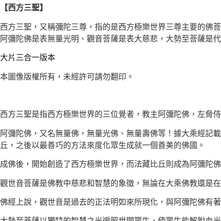
【西方三聖
】
西方三聖，又稱彌陀三尊，指的是西方極樂世界三尊主要的佛菩
阿彌陀佛是表無量光明、觀音菩薩是表大慈悲，大勢至菩薩是代
大片三合一版本
本圖像版權所有，未經許可請勿翻印。
西方三聖是指西方極樂世界的三位覺者，教主阿彌陀佛，左脅侍
阿彌陀佛，又名無量佛，無量光佛、無量壽佛等！據大乘經記載
丘，之後以最善巧的方法來度化眾生成就一個善美的佛國。
成佛後，開始創造了西方極樂世界，而法藏比丘則成為阿彌陀佛
觀世音菩薩是佛教中慈悲和智慧的象徵，無論在大乘佛教還是
佛經上說，觀世音是過去的正法明如來所現化，與阿彌陀佛有著
大勢至菩薩以獨特的智慧之光遍照世間眾生，使眾生能解脫血