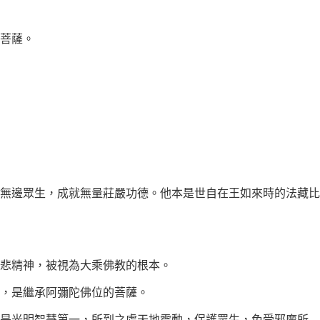
菩薩。
無邊眾生，成就無量莊嚴功德。他本是世自在王如來時的法藏比
慈悲精神，被視為大乘佛教的根本。
，是繼承阿彌陀佛位的菩薩。
為是光明智慧第一，所到之處天地震動，保護眾生，免受邪魔所