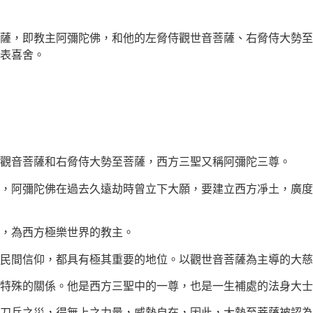
薩，即教主阿彌陀佛，和他的左脅侍觀世音菩薩、右脅侍大勢至
表喜舍。
觀音菩薩和右脅侍大勢至菩薩，西方三聖又稱阿彌陀三尊。
，阿彌陀佛在過去久遠劫時曾立下大願，要建立西方凈土，廣度
，為西方極樂世界的教主。
在民間信仰，都具有極其重要的地位。以觀世音菩薩為主導的大
特殊的關係。他是西方三聖中的一尊，也是一生補處的法身大士
光刀兵之災，得無上之力量，威勢自在，因此，大勢至菩薩被認