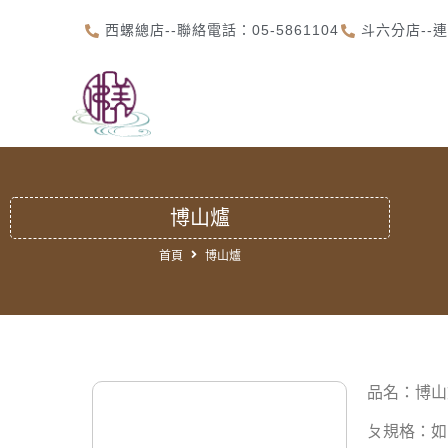
西螺總店--聯絡電話：05-5861104
斗六分店--連
首
博山爐
首頁
博山爐
品名：博山
ㄆ規格：如