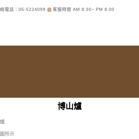
絡電話：05-5224099
客服時間 AM 8:30~ PM 8:00
頁
了解佛美佛藝社
佛教道教商品
一貫道商品
博山爐
爐
圖所示