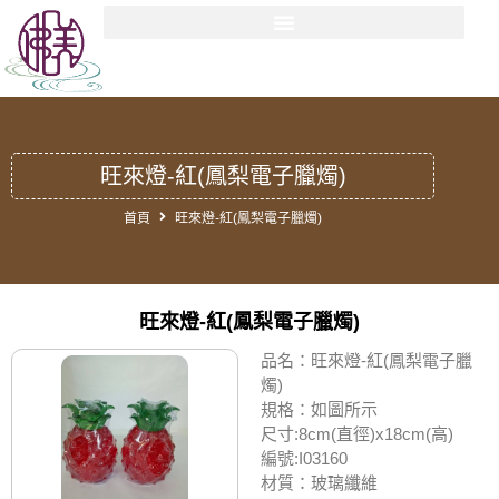
旺來燈-紅(鳳梨電子臘燭)
首頁
旺來燈-紅(鳳梨電子臘燭)
旺來燈-紅(鳳梨電子臘燭)
品名：旺來燈-紅(鳳梨電子臘
燭)
規格：如圖所示
尺寸:8cm(直徑)x18cm(高)
編號:I03160
材質：玻璃纖維