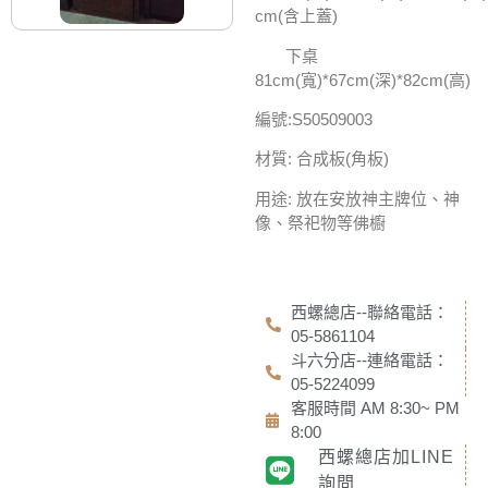
cm(含上蓋)
下桌
81cm(寬)*67cm(深)*82cm(高)
編號:S50509003
材質: 合成板(角板)
用途: 放在安放神主牌位、神
像、祭祀物等佛櫥
西螺總店--聯絡電話：
05-5861104
斗六分店--連絡電話：
05-5224099
客服時間 AM 8:30~ PM
8:00
西螺總店加LINE
詢問