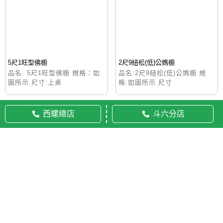
5尺1旺型佛櫥
2尺9紐松(低)公媽櫥
品名: 5尺1旺型佛櫥 規格：如
品名:2尺9紐松(低)公媽櫥 規
圖所示 尺寸:上桌
格:如圖所示 尺寸
西螺總店
斗六分店
© 2020 佛美佛藝社 ALL RIGHTS RESERVED