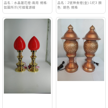
品名：水晶蓮花燈-兩用 規格:
品名：2號神舍燈(金)-1尺3 顏
如圖所示(可插電源線
色: 銅色 規格