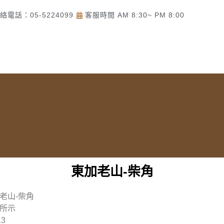
絡電話：05-5224099
客服時間 AM 8:30~ PM 8:00
頁
了解佛美佛藝社
佛教道教商品
一貫道商品
東加老山-柴角
老山-柴角
所示
13