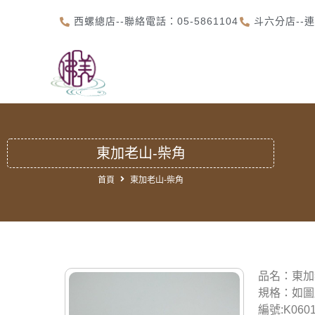
西螺總店--聯絡電話：05-5861104
斗六分店--連
首
東加老山-柴角
首頁
東加老山-柴角
品名：東加
規格：如圖
編號:K060