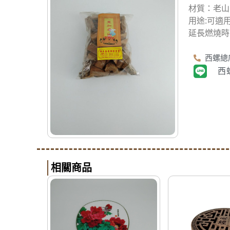
材質：老山
用途:可適
延長燃燒時
西螺總店
西
相關商品