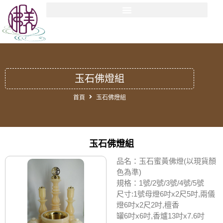
玉石佛燈組
首頁
玉石佛燈組
玉石佛燈組
品名：玉石蜜黃佛燈(以現貨顏
色為準)
規格：1號/2號/3號/4號/5號
尺寸:1號母燈6吋x2尺5吋,兩儀
燈6吋x2尺2吋,檀香
罐6吋x6吋,香爐13吋x7.6吋