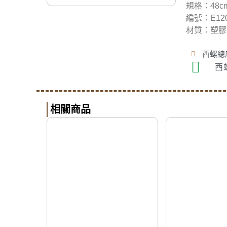
規格：48cm
編號：E120
材質：塑膠
西螺總店
西
相關商品