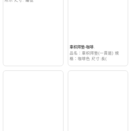
所示 尺寸: 編號
車枳拜墊-咖啡.
品名：車枳拜墊(一貫道) 規
格：咖啡色 尺寸:長(