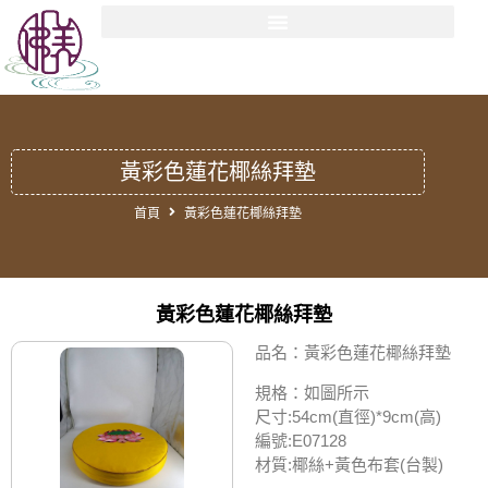
黃彩色蓮花椰絲拜墊
首頁
黃彩色蓮花椰絲拜墊
黃彩色蓮花椰絲拜墊
品名：黃彩色蓮花椰絲拜墊
規格：如圖所示
尺寸:54cm(直徑)*9cm(高)
編號:E07128
材質:椰絲+黃色布套(台製)