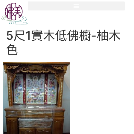
5尺1實木低佛櫥-柚木
色