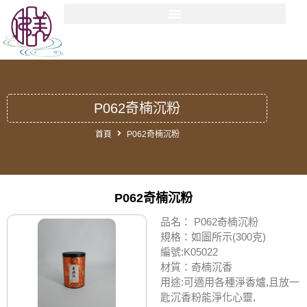
P062奇楠沉粉
首頁
P062奇楠沉粉
P062奇楠沉粉
品名： P062奇楠沉粉
規格：如圖所示(300克)
編號:K05022
材質：奇楠沉香
用途:可適用各種淨香爐,且放一
匙沉香粉能淨化心靈,